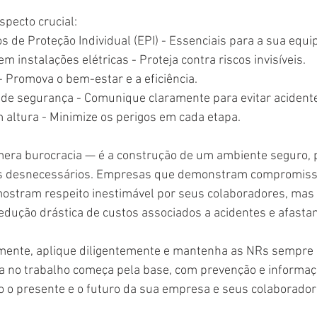
pecto crucial:
 de Proteção Individual (EPI) - Essenciais para a sua equi
 instalações elétricas - Proteja contra riscos invisíveis.
 Promova o bem-estar e a eficiência.
 de segurança - Comunique claramente para evitar acident
 altura - Minimize os perigos em cada etapa.
mera burocracia — é a construção de um ambiente seguro, p
cos desnecessários. Empresas que demonstram compromiss
ostram respeito inestimável por seus colaboradores, ma
edução drástica de custos associados a acidentes e afasta
ente, aplique diligentemente e mantenha as NRs sempre a
 no trabalho começa pela base, com prevenção e informaç
o o presente e o futuro da sua empresa e seus colaborador