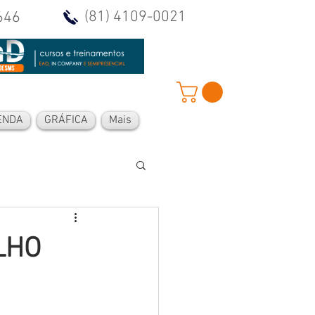
(81) 4109-0021
646
ENDA
GRÁFICA
Mais
LHO