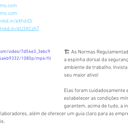
sms.com
sms.com
lnkd.in/eXh6iDi
/lnkd.in/dU3XCzhT
c.com/video/7d54e3_3ebc9
🏗️ As Normas Regulamentad
6a4b9332/1080p/mp4/fil
a espinha dorsal da seguran
ambiente de trabalho. Invista
seu maior ativo!
Elas foram cuidadosamente e
estabelecer as condições mí
garantem, acima de tudo, a in
olaboradores, além de oferecer um guia claro para as empr
is.