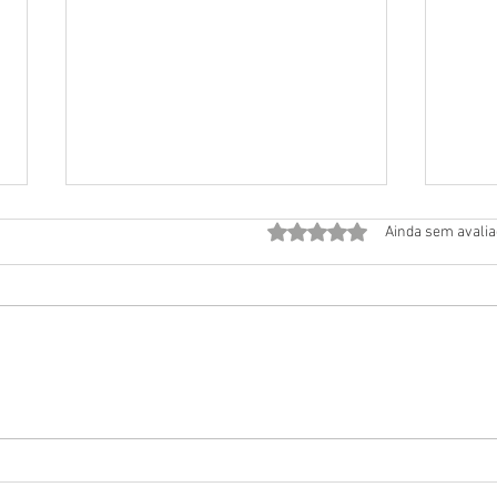
Avaliado com 0 de 5 estrela
Ainda sem avali
Programa de Proteção
13.5
Respiratória: Guia Prático
de v