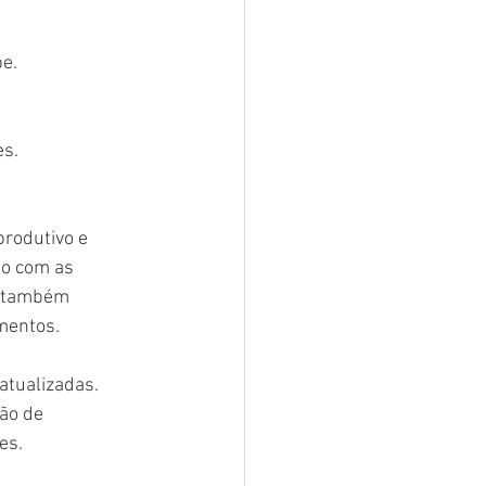
pe.
es.
rodutivo e 
o com as 
s também 
mentos.
tualizadas. 
ão de 
es.