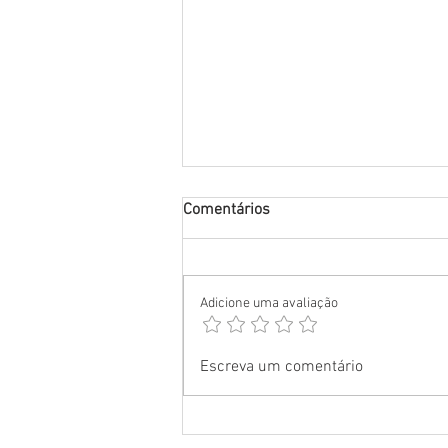
Comentários
Adicione uma avaliação
Serviços em SST Pernambuco:
Escreva um comentário
Guia Completo para Empresas