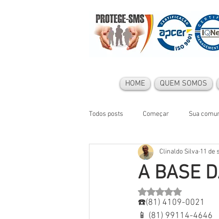
HOME
QUEM SOMOS
Todos posts
Começar
Sua comu
Clinaldo Silva
11 de 
A BASE 
Avaliado com NaN de 
☎️(81) 4109-0021
📱 (81) 99114-4646