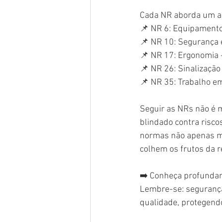
Cada NR aborda um as
📌 NR 6: Equipamentos
📌 NR 10: Segurança em
📌 NR 17: Ergonomia -
📌 NR 26: Sinalização
📌 NR 35: Trabalho em
Seguir as NRs não é 
blindado contra ris
normas não apenas m
colhem os frutos da r
➡️ Conheça profundam
Lembre-se: segurança
qualidade, protegend