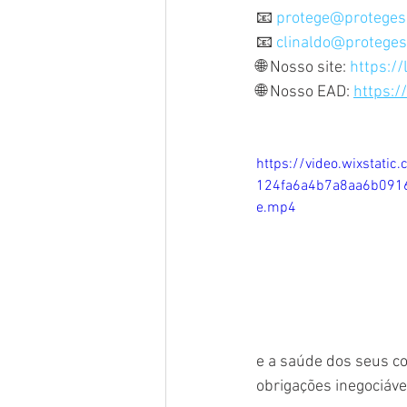
📧 
protege@protege
📧 
clinaldo@protege
🌐 Nosso site: 
https://
🌐 Nosso EAD: 
https:/
https://video.wixstati
124fa6a4b7a8aa6b091
e.mp4
e a saúde dos seus c
obrigações inegociáve