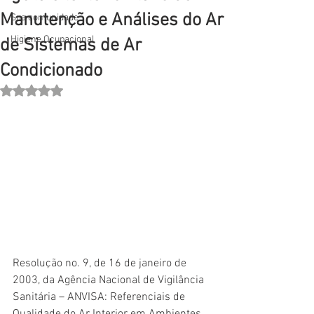
Manutenção e Análises do Ar
Sua comunidade
Higiene Ocupacional
de Sistemas de Ar
Condicionado
Avaliado com NaN de 5 estrelas.
Resolução no. 9, de 16 de janeiro de 
2003, da Agência Nacional de Vigilância 
Sanitária – ANVISA: Referenciais de 