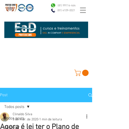
(81) 99114-4646
(81) 4109-0021
Post
Todos posts
Clinaldo Silva
Todos posts
3 de mar. de 2020
1 min de leitura
Agora é lei ter o Plano de
Começar