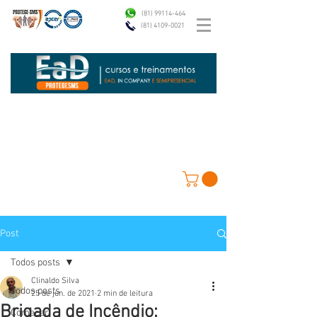
(81) 99114-4646
(81) 4109-0021
Post
Todos posts
Clinaldo Silva
Todos posts
25 de jun. de 2021
2 min de leitura
Brigada de Incêndio:
Começar