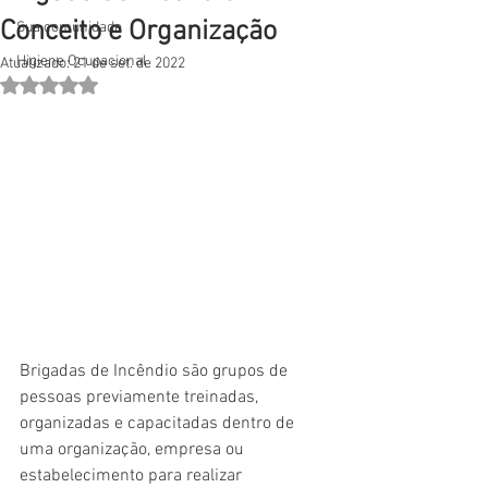
Conceito e Organização
Sua comunidade
Higiene Ocupacional
Atualizado:
21 de set. de 2022
Avaliado com NaN de 5 estrelas.
Brigadas de Incêndio são grupos de 
pessoas previamente treinadas, 
organizadas e capacitadas dentro de 
uma organização, empresa ou 
estabelecimento para realizar 