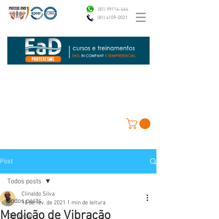
(81) 99114-4646
(81) 4109-0021
Post
Todos posts
Clinaldo Silva
Todos posts
18 de fev. de 2021
1 min de leitura
Medição de Vibração
Começar