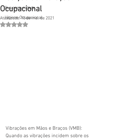
Ocupacional
Sua comunidade
Higiene Ocupacional
Atualizado:
18 de mai. de 2021
Avaliado com NaN de 5 estrelas.
Vibrações em Mãos e Braços (VMB): 
Quando as vibrações incidem sobre os 