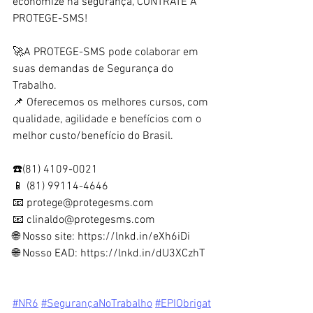
economize na segurança, CONTRATE A 
PROTEGE-SMS!
🚀A PROTEGE-SMS pode colaborar em 
suas demandas de Segurança do 
Trabalho.
📌 Oferecemos os melhores cursos, com 
qualidade, agilidade e benefícios com o 
melhor custo/benefício do Brasil.
☎️(81) 4109-0021
📱 (81) 99114-4646
📧 
protege@protegesms.com
📧 
clinaldo@protegesms.com
🌐 Nosso site: 
https://lnkd.in/eXh6iDi
🌐 Nosso EAD: 
https://lnkd.in/dU3XCzhT
#NR6
#SegurançaNoTrabalho
#EPIObrigat