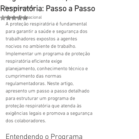
Respiratória: Passo a Passo
Sua comunidade
Higiene Ocupacional
Avaliado com NaN de 5 estrelas.
A proteção respiratória é fundamental 
para garantir a saúde e segurança dos 
trabalhadores expostos a agentes 
nocivos no ambiente de trabalho. 
Implementar um programa de proteção 
respiratória eficiente exige 
planejamento, conhecimento técnico e 
cumprimento das normas 
regulamentadoras. Neste artigo, 
apresento um passo a passo detalhado 
para estruturar um programa de 
proteção respiratória que atenda às 
exigências legais e promova a segurança 
dos colaboradores.
Entendendo o Programa 