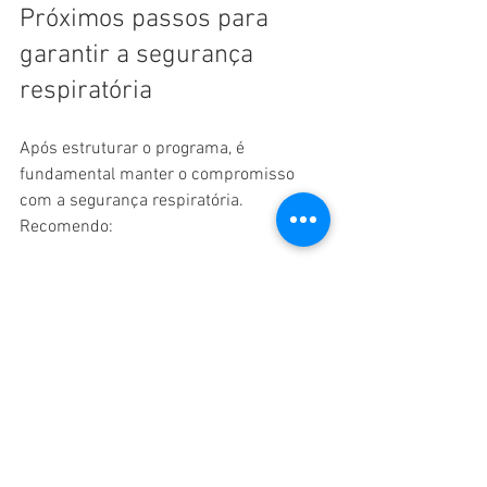
Próximos passos para 
garantir a segurança 
respiratória
Após estruturar o programa, é 
fundamental manter o compromisso 
com a segurança respiratória. 
Recomendo:
Realizar auditorias internas para 
verificar a conformidade.
Atualizar o programa conforme 
novas normas e tecnologias.
Incentivar a cultura de segurança 
entre os trabalhadores.
Investir em equipamentos 
modernos e adequados.