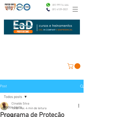
(81) 99114-4646
(81) 4109-0021
Post
Todos posts
Clinaldo Silva
Todos posts
18 de mai.
4 min de leitura
Programa de Proteção
Começar