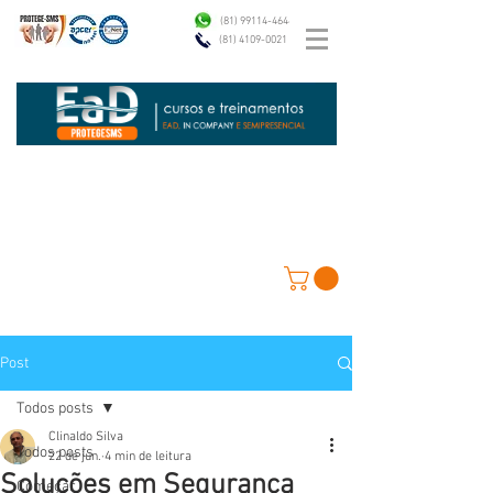
(81) 99114-4646
(81) 4109-0021
Post
Todos posts
Clinaldo Silva
Todos posts
22 de jun.
4 min de leitura
Soluções em Segurança
Começar