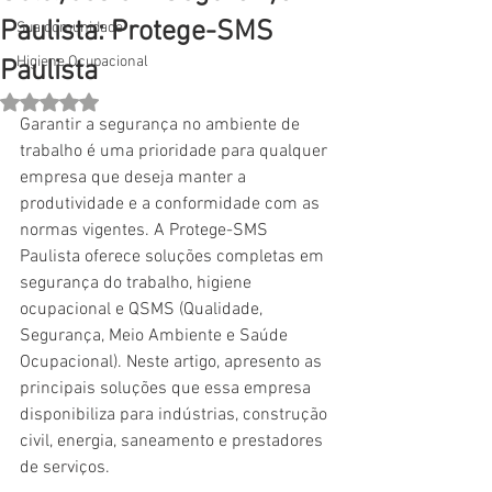
Paulista: Protege-SMS
Sua comunidade
Higiene Ocupacional
Paulista
Avaliado com NaN de 5 estrelas.
Garantir a segurança no ambiente de 
trabalho é uma prioridade para qualquer 
empresa que deseja manter a 
produtividade e a conformidade com as 
normas vigentes. A Protege-SMS 
Paulista oferece soluções completas em 
segurança do trabalho, higiene 
ocupacional e QSMS (Qualidade, 
Segurança, Meio Ambiente e Saúde 
Ocupacional). Neste artigo, apresento as 
principais soluções que essa empresa 
disponibiliza para indústrias, construção 
civil, energia, saneamento e prestadores 
de serviços.