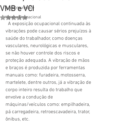
VMB e VCI
Sua comunidade
Higiene Ocupacional
Avaliado com NaN de 5 estrelas.
  A exposição ocupacional continuada às 
vibrações pode causar sérios prejuízos à 
saúde do trabalhador, como doenças 
vasculares, neurológicas e musculares, 
se não houver controle dos riscos e 
proteção adequada. A vibração de mãos 
e braços é produzida por ferramentas 
manuais como: furadeira, motosserra, 
martelete, dentre outros, já a vibração de 
corpo inteiro resulta do trabalho que 
envolve a condução de 
máquinas/veículos como: empilhadeira, 
pá carregadeira, retroescavadeira, trator, 
ônibus, etc. 