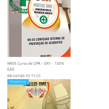
NR05 Curso de CIPA - GR1 - 100%
EAD
Preço normal
Preço promocional
R$ 147,00
R$ 99,00
Presencial