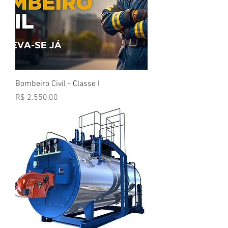
Bombeiro Civil - Classe I
Preço
R$ 2.550,00