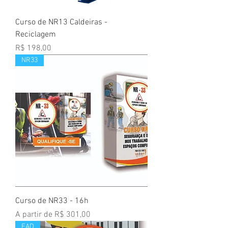
Curso de NR13 Caldeiras -
Reciclagem
Preço
R$ 198,00
NR33
Curso de NR33 - 16h
Preço promocional
A partir de
R$ 301,00
EAD