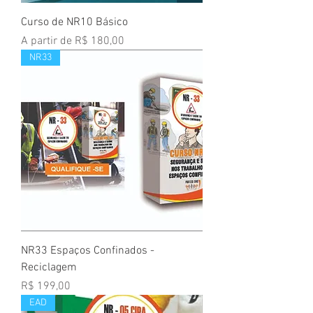
Curso de NR10 Básico
Preço promocional
A partir de
R$ 180,00
NR33
NR33 Espaços Confinados -
Reciclagem
Preço
R$ 199,00
EAD