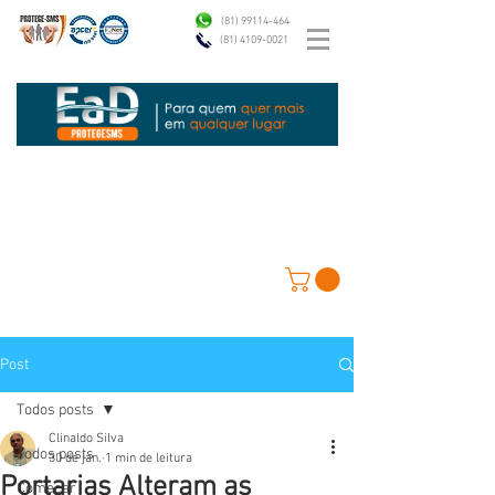
(81) 99114-4646
(81) 4109-0021
Post
Todos posts
Clinaldo Silva
Todos posts
30 de jan.
1 min de leitura
Portarias Alteram as
Começar